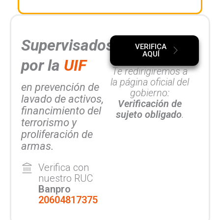
Supervisados
VERIFICA
AQUÍ
por la
UIF
Te redirigiremos a
la página oficial del
en prevención de
gobierno:
lavado de activos,
Verificación de
financimiento del
sujeto obligado
.
terrorismo y
proliferación de
armas.
Verifica con
nuestro RUC
Banpro
20604817375