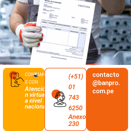
contacto
CONTAMO
(+51)
S CON
@banpro.
01
Atenció
com.pe
n virtual
743
a nivel
nacional
6250
Anexo
230