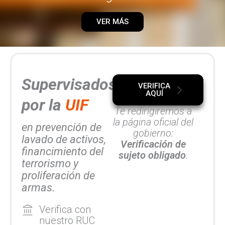
VER MÁS
Supervisados
VERIFICA
AQUÍ
por la
UIF
Te redirigiremos a
la página oficial del
en prevención de
gobierno:
lavado de activos,
Verificación de
financimiento del
sujeto obligado
.
terrorismo y
proliferación de
armas.
Verifica con
nuestro RUC