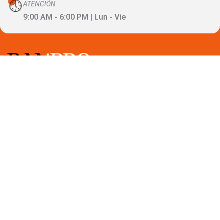
ATENCIÓN
9:00 AM - 6:00 PM | Lun - Vie
RUC: 20604817375
Razón Social: BANPRO PERÚ S.A.C.
Oficina Principal: Av. Javier Prado
Este 492, Of. 603. San Isidro,
Lima - Perú
Banpro
Nosotros
Factoring
Requisitos para operar
Blog
Contacto y Ayuda