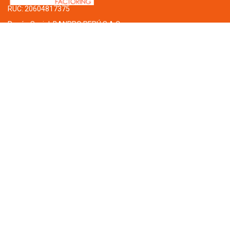
RUC: 20604817375
Razón Social: BANPRO PERÚ S.A.C.
Oficina Principal: Av. Javier Prado
Este 492, Of. 603. San Isidro,
Lima - Perú
Banpro
Nosotros
Factoring
Requisitos para operar
Blog
Contacto y Ayuda
Contacto
Sucursales
Preguntas Frecuentes
Glosario
Información Legal
Decreto Supremo Nº 208-2015-EF Reglamento del Factoring